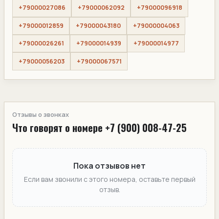
+79000027086
+79000062092
+79000096918
+79000012859
+79000043180
+79000004063
+79000026261
+79000014939
+79000014977
+79000056203
+79000067571
Отзывы о звонках
Что говорят о номере +7 (900) 008-47-25
Пока отзывов нет
Если вам звонили с этого номера, оставьте первый
отзыв.