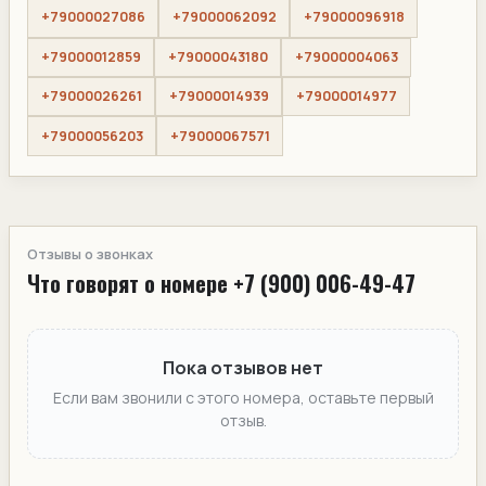
+79000027086
+79000062092
+79000096918
+79000012859
+79000043180
+79000004063
+79000026261
+79000014939
+79000014977
+79000056203
+79000067571
Отзывы о звонках
Что говорят о номере +7 (900) 006-49-47
Пока отзывов нет
Если вам звонили с этого номера, оставьте первый
отзыв.