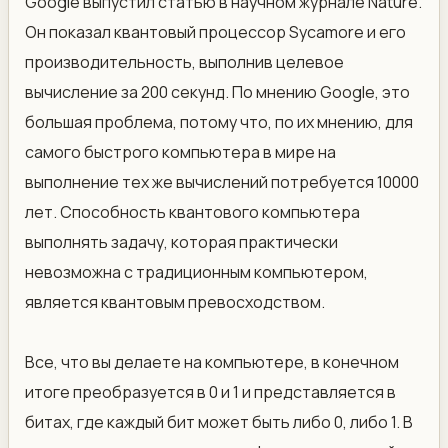
Google выпустил статью в научном журнале Nature.
Он показал квантовый процессор Sycamore и его
производительность, выполнив целевое
вычисление за 200 секунд. По мнению Google, это
большая проблема, потому что, по их мнению, для
самого быстрого компьютера в мире на
выполнение тех же вычислений потребуется 10000
лет. Способность квантового компьютера
выполнять задачу, которая практически
невозможна с традиционным компьютером,
является квантовым превосходством.
Все, что вы делаете на компьютере, в конечном
итоге преобразуется в 0 и 1 и представляется в
битах, где каждый бит может быть либо 0, либо 1. В