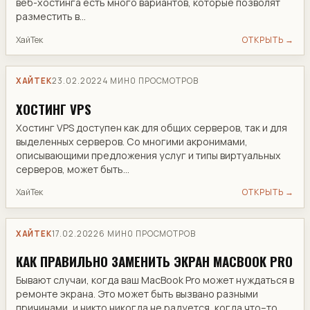
веб-хостинга есть много вариантов, которые позволят
разместить в...
ХайТек
ОТКРЫТЬ →
ХАЙТЕК
23.02.2022
4 МИН
0 ПРОСМОТРОВ
​ХОСТИНГ VPS
​Хостинг VPS доступен как для общих серверов, так и для
выделенных серверов. Со многими акронимами,
описывающими предложения услуг и типы виртуальных
серверов, может быть...
ХайТек
ОТКРЫТЬ →
ХАЙТЕК
17.02.2022
6 МИН
0 ПРОСМОТРОВ
​КАК ПРАВИЛЬНО ЗАМЕНИТЬ ЭКРАН MACBOOK PRO
Бывают случаи, когда ваш MacBook Pro может нуждаться в
ремонте экрана. Это может быть вызвано разными
причинами, и никто никогда не радуется, когда что–то