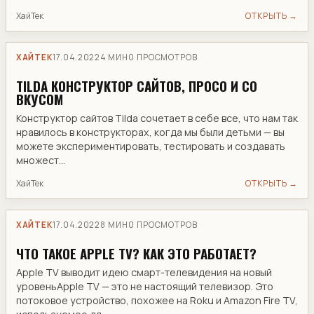
ХайТек
ОТКРЫТЬ →
ХАЙТЕК
17.04.2022
4 МИН
0 ПРОСМОТРОВ
TILDA КОНСТРУКТОР САЙТОВ, ПРОСО И СО
ВКУСОМ
​Конструктор сайтов Tilda сочетает в себе все, что нам так
нравилось в конструкторах, когда мы были детьми — вы
можете экспериментировать, тестировать и создавать
множест...
ХайТек
ОТКРЫТЬ →
ХАЙТЕК
17.04.2022
8 МИН
0 ПРОСМОТРОВ
​ЧТО ТАКОЕ APPLE TV? КАК ЭТО РАБОТАЕТ?
Apple TV выводит идею смарт-телевидения на новый
уровеньApple TV — это не настоящий телевизор. Это
потоковое устройство, похожее на Roku и Amazon Fire TV,