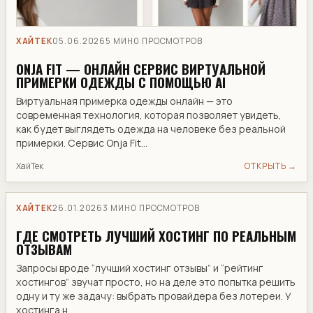
ХАЙТЕК
05.06.2026
5 МИН
0 ПРОСМОТРОВ
ONJA FIT — ОНЛАЙН СЕРВИС ВИРТУАЛЬНОЙ
ПРИМЕРКИ ОДЕЖДЫ С ПОМОЩЬЮ AI
Виртуальная примерка одежды онлайн — это
современная технология, которая позволяет увидеть,
как будет выглядеть одежда на человеке без реальной
примерки. Сервис Onja Fit...
ХайТек
ОТКРЫТЬ →
ХАЙТЕК
26.01.2026
3 МИН
0 ПРОСМОТРОВ
ГДЕ СМОТРЕТЬ ЛУЧШИЙ ХОСТИНГ ПО РЕАЛЬНЫМ
ОТЗЫВАМ
Запросы вроде “лучший хостинг отзывы” и “рейтинг
хостингов” звучат просто, но на деле это попытка решить
одну и ту же задачу: выбрать провайдера без лотереи. У
хостинга н...