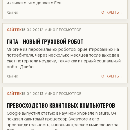
вы знаете, что делаете.Есл...
ХайТек
ОТКРЫТЬ →
ХАЙТЕК
18.04.2021
2 МИН
0 ПРОСМОТРОВ
ГИТА - НОВЫЙ ГРУЗОВОЙ РОБОТ
Многие из персональных роботов, ориентированных на
потребителя, через несколько месяцев после выхода в
свет потерпели неудачу, также как и первый социальный
робот Джибо....
ХайТек
ОТКРЫТЬ →
ХАЙТЕК
18.04.2021
3 МИН
0 ПРОСМОТРОВ
ПРЕВОСХОДСТВО КВАНТОВЫХ КОМПЬЮТЕРОВ
Google выпустил статью в научном журнале Nature. Он
показал квантовый процессор Sycamore и его
производительность, выполнив целевое вычисление за