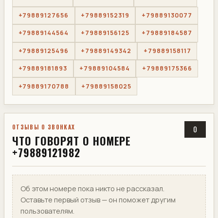
+79889127656
+79889152319
+79889130077
+79889144564
+79889156125
+79889184587
+79889125496
+79889149342
+79889158117
+79889181893
+79889104584
+79889175366
+79889170788
+79889158025
ОТЗЫВЫ О ЗВОНКАХ
0
ЧТО ГОВОРЯТ О НОМЕРЕ
+79889121982
Об этом номере пока никто не рассказал.
Оставьте первый отзыв — он поможет другим
пользователям.