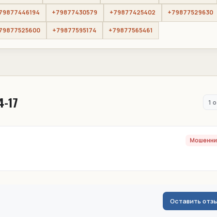
79877446194
+79877430579
+79877425402
+79877529630
79877525600
+79877595174
+79877565461
4-17
1 
Мошенни
Оставить отз