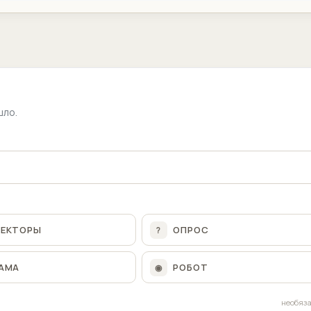
шло.
ЛЕКТОРЫ
ОПРОС
?
АМА
РОБОТ
◉
необяз