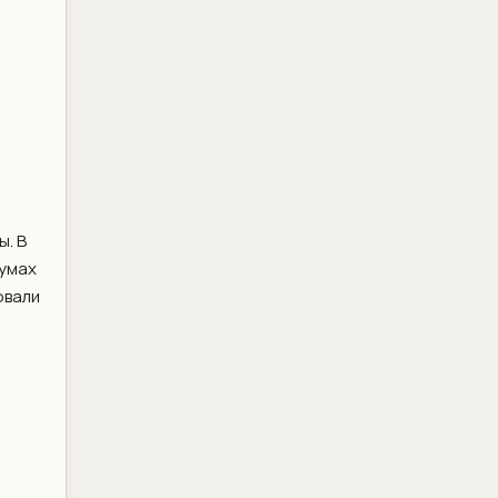
ы. В
румах
овали