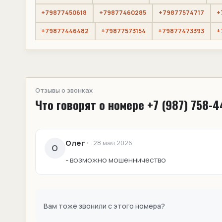
+79877450618
+79877460285
+79877574717
+
+79877446482
+79877573154
+79877473393
+
Отзывы о звонках
Что говорят о номере +7 (987) 758-4
Олег
28 мая 2026
О
- возможно мошенничество
Вам тоже звонили с этого номера?