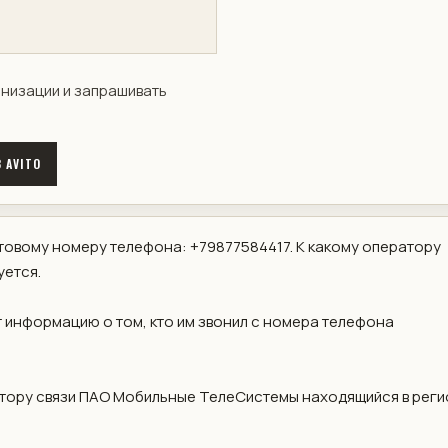
анизации и запрашивать
 AVITO
овому номеру телефона: +79877584417. К какому оператору
уется.
 информацию о том, кто им звонил с номера телефона
тору связи ПАО Мобильные ТелеСистемы находящийся в реги