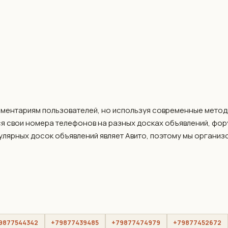
мментариям пользователей, но используя современные метод
я свои номера телефонов на разных досках объявлений, фо
пулярных досок объявлений являет Авито, поэтому мы организ
9877544342
+79877439485
+79877474979
+79877452672