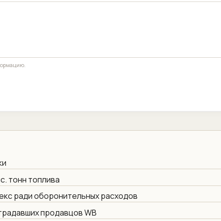
формацию.
ки
с. тонн топлива
екс ради оборонительных расходов
страдавших продавцов WB