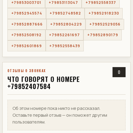
+79853003701
+79853113047
+79852558337
+79852945574
+79852748582
+79852918230
+79852887666
+79852804229
+79852529056
+79852508192
+79852261697
+79852890179
+79852601869
+79852558439
ОТЗЫВЫ О ЗВОНКАХ
0
ЧТО ГОВОРЯТ О НОМЕРЕ
+79852407584
Об этом номере пока никто не рассказал.
Оставьте первый отзыв — он поможет другим
пользователям.