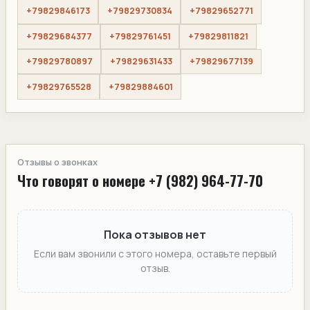
+79829846173
+79829730834
+79829652771
+79829684377
+79829761451
+79829811821
+79829780897
+79829631433
+79829677139
+79829765528
+79829884601
Отзывы о звонках
Что говорят о номере +7 (982) 964-77-70
Пока отзывов нет
Если вам звонили с этого номера, оставьте первый
отзыв.