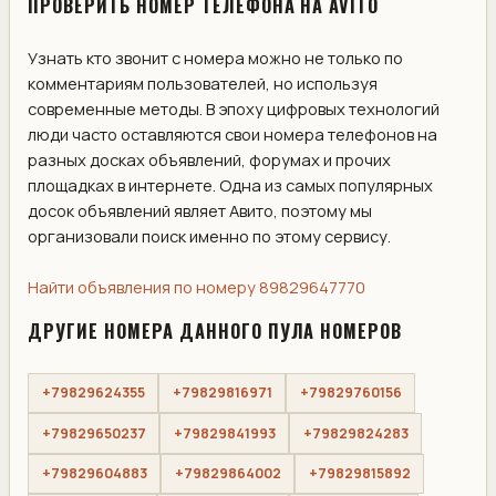
ПРОВЕРИТЬ НОМЕР ТЕЛЕФОНА НА AVITO
Узнать кто звонит с номера можно не только по
комментариям пользователей, но используя
современные методы. В эпоху цифровых технологий
люди часто оставляются свои номера телефонов на
разных досках объявлений, форумах и прочих
площадках в интернете. Одна из самых популярных
досок объявлений являет Авито, поэтому мы
организовали поиск именно по этому сервису.
Найти объявления по номеру 89829647770
ДРУГИЕ НОМЕРА ДАННОГО ПУЛА НОМЕРОВ
+79829624355
+79829816971
+79829760156
+79829650237
+79829841993
+79829824283
+79829604883
+79829864002
+79829815892