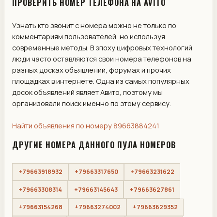
ПРОВЕРИТЬ НОМЕР ТЕЛЕФОНА НА AVITO
Узнать кто звонит с номера можно не только по
комментариям пользователей, но используя
современные методы. В эпоху цифровых технологий
люди часто оставляются свои номера телефонов на
разных досках объявлений, форумах и прочих
площадках в интернете. Одна из самых популярных
досок объявлений являет Авито, поэтому мы
организовали поиск именно по этому сервису.
Найти объявления по номеру 89663884241
ДРУГИЕ НОМЕРА ДАННОГО ПУЛА НОМЕРОВ
+79663918932
+79663317650
+79663231622
+79663308314
+79663145643
+79663627861
+79663154268
+79663274002
+79663629352