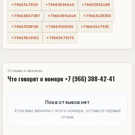
+79663475101
+79663696040
+79663832488
+79663667087
+79663894548
+79663435350
+79663338130
+79663183090
+79663247935
+79663549162
+79663470175
Отзывы о звонках
Что говорят о номере +7 (966) 388-42-41
Пока отзывов нет
Если вам звонили с этого номера, оставьте первый
отзыв.