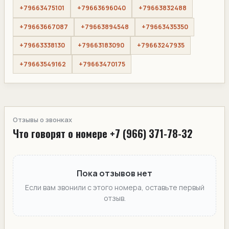
+79663475101
+79663696040
+79663832488
+79663667087
+79663894548
+79663435350
+79663338130
+79663183090
+79663247935
+79663549162
+79663470175
Отзывы о звонках
Что говорят о номере +7 (966) 371-78-32
Пока отзывов нет
Если вам звонили с этого номера, оставьте первый
отзыв.