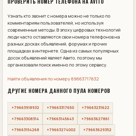
ПРОВЕРИТЬ НОМЕР ТЕЛЕФОНА НА AVITO
Узнать кто звонит с номера можно не только по
комментариям пользователей, но используя
современные методы. В эпоху цифровых технологий
люди часто оставляются свои номера телефонов на
разных досках объявлений, форумах и прочих
площадках в интернете. Одна из самых популярных
досок объявлений являет Авито, поэтому мы
организовали поиск именно по этому сервису.
Найти объявления по номеру 89663717832
ДРУГИЕ НОМЕРА ДАННОГО ПУЛА НОМЕРОВ
+79663918932
+79663317650
+79663231622
+79663308314
+79663145643
+79663627861
+79663154268
+79663274002
+79663629352