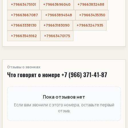
+79663475101
+79663696040
+79663832488
+79663667087
+79663894548
+79663435350
+79663338130
+79663183090
+79663247935
+79663549162
+79663470175
Отзывы о звонках
Что говорят о номере +7 (966) 371-41-87
Пока отзывов нет
Если вам звонили с этого номера, оставьте первый
отзыв.