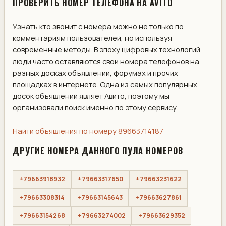
ПРОВЕРИТЬ НОМЕР ТЕЛЕФОНА НА AVITO
Узнать кто звонит с номера можно не только по
комментариям пользователей, но используя
современные методы. В эпоху цифровых технологий
люди часто оставляются свои номера телефонов на
разных досках объявлений, форумах и прочих
площадках в интернете. Одна из самых популярных
досок объявлений являет Авито, поэтому мы
организовали поиск именно по этому сервису.
Найти объявления по номеру 89663714187
ДРУГИЕ НОМЕРА ДАННОГО ПУЛА НОМЕРОВ
+79663918932
+79663317650
+79663231622
+79663308314
+79663145643
+79663627861
+79663154268
+79663274002
+79663629352