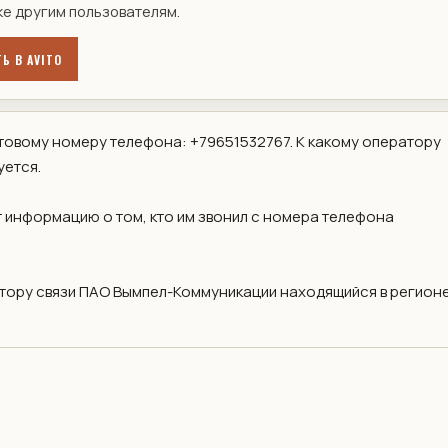
ке другим пользователям.
Ь В AVITO
овому номеру телефона: +79651532767. К какому оператору
уется.
 информацию о том, кто им звонил с номера телефона
ору связи ПАО Вымпел-Коммуникации находящийся в регионе 