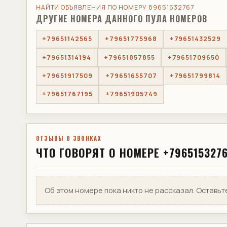
НАЙТИ ОБЪЯВЛЕНИЯ ПО НОМЕРУ 89651532767
ДРУГИЕ НОМЕРА ДАННОГО ПУЛА НОМЕРОВ
+79651142565
+79651775968
+79651432529
+79651314194
+79651857855
+79651709650
+79651917509
+79651655707
+79651799814
+79651767195
+79651905749
ОТЗЫВЫ О ЗВОНКАХ
ЧТО ГОВОРЯТ О НОМЕРЕ +796515327
Об этом номере пока никто не рассказал. Оставьт