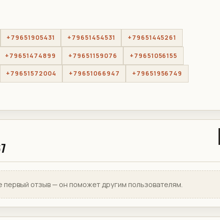
+79651905431
+79651454531
+79651445261
+79651474899
+79651159076
+79651056155
+79651572004
+79651066947
+79651956749
67
е первый отзыв — он поможет другим пользователям.