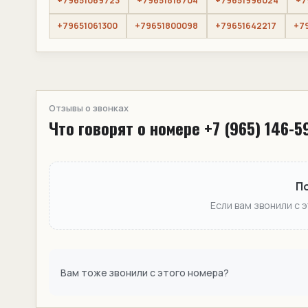
+79651069723
+79651816704
+79651996024
+7
+79651061300
+79651800098
+79651642217
+7
Отзывы о звонках
Что говорят о номере +7 (965) 146-5
П
Если вам звонили с 
Вам тоже звонили с этого номера?