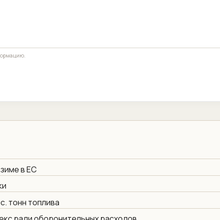
формацию.
 зиме в ЕС
ки
с. тонн топлива
екс ради оборонительных расходов