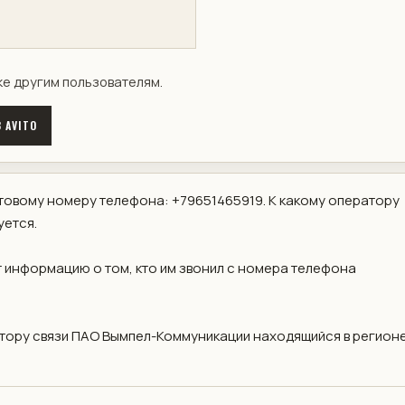
ке другим пользователям.
 AVITO
овому номеру телефона: +79651465919. К какому оператору
уется.
 информацию о том, кто им звонил с номера телефона
ору связи ПАО Вымпел-Коммуникации находящийся в регионе 