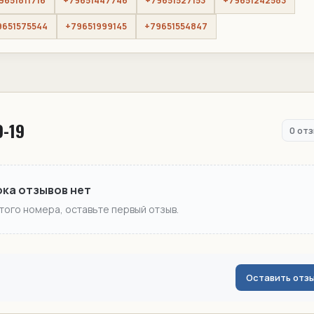
9651811716
+79651447746
+79651527153
+79651242583
9651575544
+79651999145
+79651554847
9-19
0 от
ока отзывов нет
этого номера, оставьте первый отзыв.
Оставить отз