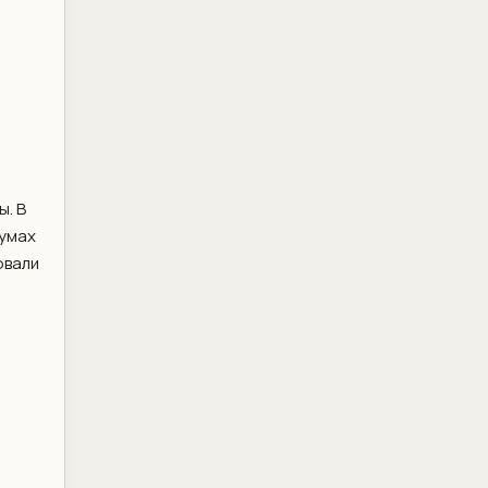
ы. В
румах
овали