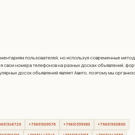
мментариям пользователей, но используя современные метод
я свои номера телефонов на разных досках объявлений, фо
пулярных досок объявлений являет Авито, поэтому мы организ
9651348729
+79651509578
+79651339985
+79651990800