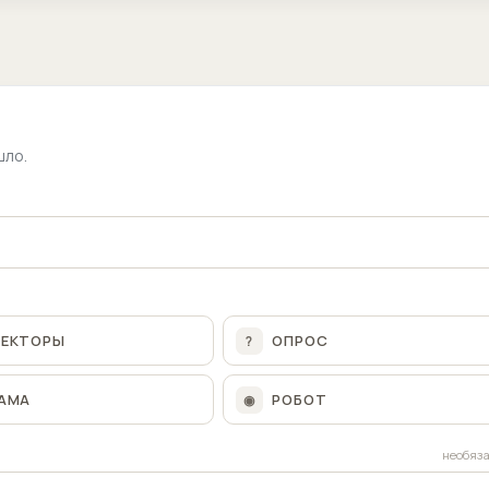
шло.
ЛЕКТОРЫ
ОПРОС
?
АМА
РОБОТ
◉
необяз