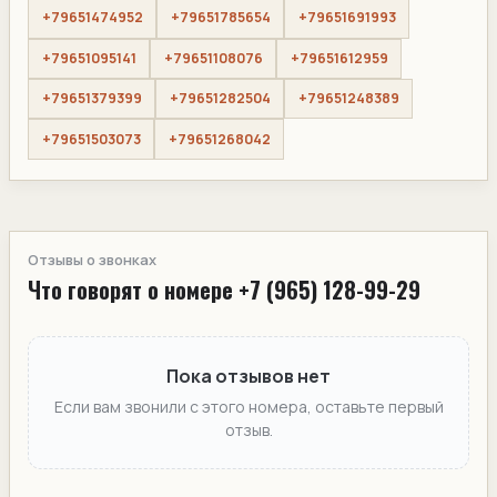
+79651474952
+79651785654
+79651691993
+79651095141
+79651108076
+79651612959
+79651379399
+79651282504
+79651248389
+79651503073
+79651268042
Отзывы о звонках
Что говорят о номере +7 (965) 128-99-29
Пока отзывов нет
Если вам звонили с этого номера, оставьте первый
отзыв.