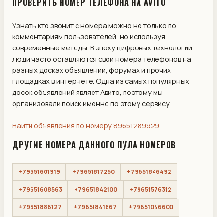
ПРОВЕРИТЬ НОМЕР ТЕЛЕФОНА НА AVITO
Узнать кто звонит с номера можно не только по
комментариям пользователей, но используя
современные методы. В эпоху цифровых технологий
люди часто оставляются свои номера телефонов на
разных досках объявлений, форумах и прочих
площадках в интернете. Одна из самых популярных
досок объявлений являет Авито, поэтому мы
организовали поиск именно по этому сервису.
Найти объявления по номеру 89651289929
ДРУГИЕ НОМЕРА ДАННОГО ПУЛА НОМЕРОВ
+79651601919
+79651817250
+79651846492
+79651608563
+79651842100
+79651576312
+79651886127
+79651841667
+79651046600