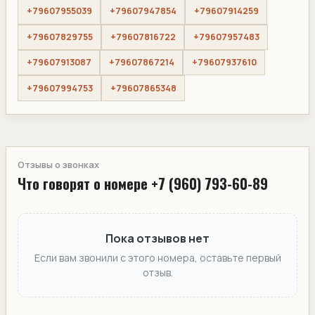
+79607955039
+79607947854
+79607914259
+79607829755
+79607816722
+79607957483
+79607913087
+79607867214
+79607937610
+79607994753
+79607865348
Отзывы о звонках
Что говорят о номере +7 (960) 793-60-89
Пока отзывов нет
Если вам звонили с этого номера, оставьте первый
отзыв.