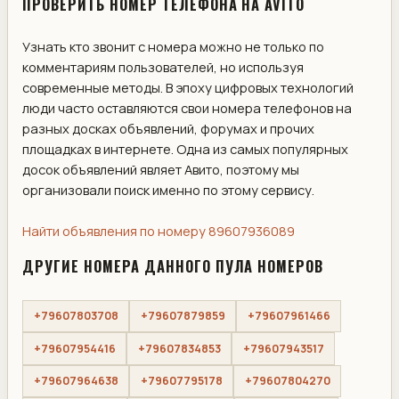
ПРОВЕРИТЬ НОМЕР ТЕЛЕФОНА НА AVITO
Узнать кто звонит с номера можно не только по
комментариям пользователей, но используя
современные методы. В эпоху цифровых технологий
люди часто оставляются свои номера телефонов на
разных досках объявлений, форумах и прочих
площадках в интернете. Одна из самых популярных
досок объявлений являет Авито, поэтому мы
организовали поиск именно по этому сервису.
Найти объявления по номеру 89607936089
ДРУГИЕ НОМЕРА ДАННОГО ПУЛА НОМЕРОВ
+79607803708
+79607879859
+79607961466
+79607954416
+79607834853
+79607943517
+79607964638
+79607795178
+79607804270