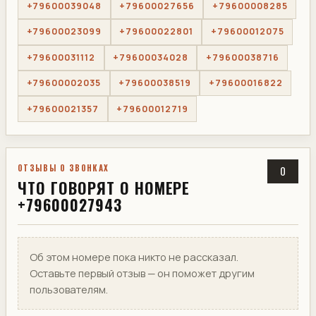
+79600039048
+79600027656
+79600008285
+79600023099
+79600022801
+79600012075
+79600031112
+79600034028
+79600038716
+79600002035
+79600038519
+79600016822
+79600021357
+79600012719
ОТЗЫВЫ О ЗВОНКАХ
0
ЧТО ГОВОРЯТ О НОМЕРЕ
+79600027943
Об этом номере пока никто не рассказал.
Оставьте первый отзыв — он поможет другим
пользователям.