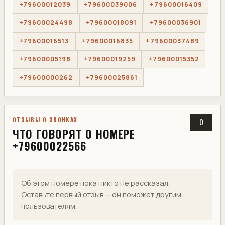
+79600012039
+79600039006
+79600016409
+79600024498
+79600018091
+79600036901
+79600016513
+79600016835
+79600037489
+79600005198
+79600019259
+79600015352
+79600000262
+79600025861
ОТЗЫВЫ О ЗВОНКАХ
0
ЧТО ГОВОРЯТ О НОМЕРЕ
+79600022566
Об этом номере пока никто не рассказал.
Оставьте первый отзыв — он поможет другим
пользователям.