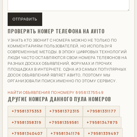
ОТПРАВИТЬ
ПРОВЕРИТЬ НОМЕР ТЕЛЕФОНА НА AVITO
УЗНАТЬ КТО ЗВОНИТ С НОМЕРА МОЖНО НЕ ТОЛЬКО ПО
КОММЕНТАРИЯМ ПОЛЬЗОВАТЕЛЕЙ, НО ИСПОЛЬЗУЯ
СОВРЕМЕННЫЕ МЕТОДЫ. В ЭПОХУ ЦИФРОВЫХ ТЕХНОЛОГИЙ
ЛЮДИ ЧАСТО ОСТАВЛЯЮТСЯ СВОИ НОМЕРА ТЕЛЕФОНОВ НА
РАЗНЫХ ДОСКАХ ОБЪЯВЛЕНИЙ, ФОРУМАХ И ПРОЧИХ
ПЛОЩАДКАХ В ИНТЕРНЕТЕ. ОДНА ИЗ САМЫХ ПОПУЛЯРНЫХ
ДОСОК ОБЪЯВЛЕНИЙ ЯВЛЯЕТ АВИТО, ПОЭТОМУ МЫ
ОРГАНИЗОВАЛИ ПОИСК ИМЕННО ПО ЭТОМУ СЕРВИСУ.
НАЙТИ ОБЪЯВЛЕНИЯ ПО НОМЕРУ 89581375549
ДРУГИЕ НОМЕРА ДАННОГО ПУЛА НОМЕРОВ
+79581375353
+79581372315
+79581331177
+79581358319
+79581359581
+79581347875
+79581340407
+79581341176
+79581339497