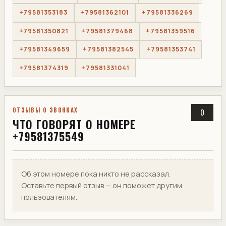
+79581353183
+79581362101
+79581336269
+79581350821
+79581379468
+79581359516
+79581349659
+79581382545
+79581353741
+79581374319
+79581331041
ОТЗЫВЫ О ЗВОНКАХ
0
ЧТО ГОВОРЯТ О НОМЕРЕ
+79581375549
Об этом номере пока никто не рассказал.
Оставьте первый отзыв — он поможет другим
пользователям.