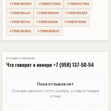
+79581369287
+79581372962
+79581347366
+79581364411
+79581383029
+79581334329
+79581357141
+79581345106
+79581379359
+79581363552
+79581365607
Отзывы о звонках
Что говорят о номере +7 (958) 137-50-54
Пока отзывов нет
Если вам звонили с этого номера, оставьте первый
отзыв.