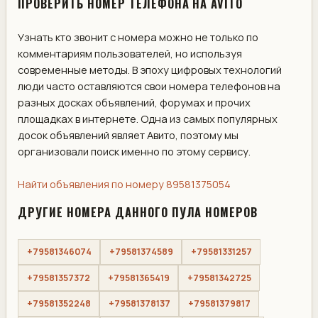
ПРОВЕРИТЬ НОМЕР ТЕЛЕФОНА НА AVITO
Узнать кто звонит с номера можно не только по
комментариям пользователей, но используя
современные методы. В эпоху цифровых технологий
люди часто оставляются свои номера телефонов на
разных досках объявлений, форумах и прочих
площадках в интернете. Одна из самых популярных
досок объявлений являет Авито, поэтому мы
организовали поиск именно по этому сервису.
Найти объявления по номеру 89581375054
ДРУГИЕ НОМЕРА ДАННОГО ПУЛА НОМЕРОВ
+79581346074
+79581374589
+79581331257
+79581357372
+79581365419
+79581342725
+79581352248
+79581378137
+79581379817