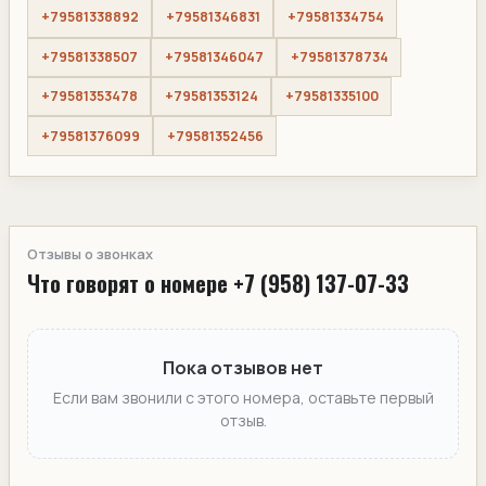
+79581338892
+79581346831
+79581334754
+79581338507
+79581346047
+79581378734
+79581353478
+79581353124
+79581335100
+79581376099
+79581352456
Отзывы о звонках
Что говорят о номере +7 (958) 137-07-33
Пока отзывов нет
Если вам звонили с этого номера, оставьте первый
отзыв.