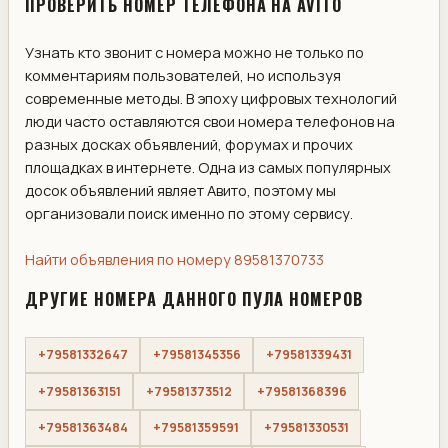
ПРОВЕРИТЬ НОМЕР ТЕЛЕФОНА НА AVITO
Узнать кто звонит с номера можно не только по
комментариям пользователей, но используя
современные методы. В эпоху цифровых технологий
люди часто оставляются свои номера телефонов на
разных досках объявлений, форумах и прочих
площадках в интернете. Одна из самых популярных
досок объявлений являет Авито, поэтому мы
организовали поиск именно по этому сервису.
Найти объявления по номеру 89581370733
ДРУГИЕ НОМЕРА ДАННОГО ПУЛА НОМЕРОВ
+79581332647
+79581345356
+79581339431
+79581363151
+79581373512
+79581368396
+79581363484
+79581359591
+79581330531