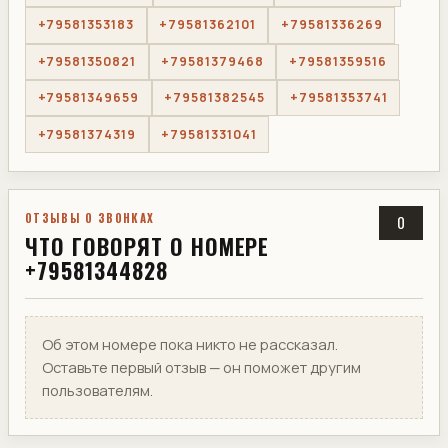
+79581353183
+79581362101
+79581336269
+79581350821
+79581379468
+79581359516
+79581349659
+79581382545
+79581353741
+79581374319
+79581331041
ОТЗЫВЫ О ЗВОНКАХ
0
ЧТО ГОВОРЯТ О НОМЕРЕ
+79581344828
Об этом номере пока никто не рассказал.
Оставьте первый отзыв — он поможет другим
пользователям.