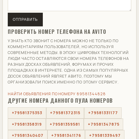
ОТПРАВИТЬ
ПРОВЕРИТЬ НОМЕР ТЕЛЕФОНА НА AVITO
УЗНАТЬ КТО ЗВОНИТ С НОМЕРА МОЖНО НЕ ТОЛЬКО ПО
КОММЕНТАРИЯМ ПОЛЬЗОВАТЕЛЕЙ, НО ИСПОЛЬЗУЯ
СОВРЕМЕННЫЕ МЕТОДЫ. В ЭПОХУ ЦИФРОВЫХ ТЕХНОЛОГИЙ
ЛЮДИ ЧАСТО ОСТАВЛЯЮТСЯ СВОИ НОМЕРА ТЕЛЕФОНОВ НА
РАЗНЫХ ДОСКАХ ОБЪЯВЛЕНИЙ, ФОРУМАХ И ПРОЧИХ
ПЛОЩАДКАХ В ИНТЕРНЕТЕ. ОДНА ИЗ САМЫХ ПОПУЛЯРНЫХ
ДОСОК ОБЪЯВЛЕНИЙ ЯВЛЯЕТ АВИТО, ПОЭТОМУ МЫ
ОРГАНИЗОВАЛИ ПОИСК ИМЕННО ПО ЭТОМУ СЕРВИСУ.
НАЙТИ ОБЪЯВЛЕНИЯ ПО НОМЕРУ 89581344828
ДРУГИЕ НОМЕРА ДАННОГО ПУЛА НОМЕРОВ
+79581375353
+79581372315
+79581331177
+79581358319
+79581359581
+79581347875
+79581340407
+79581341176
+79581339497