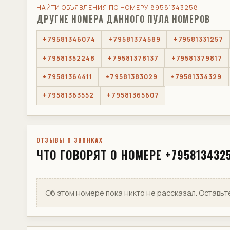
НАЙТИ ОБЪЯВЛЕНИЯ ПО НОМЕРУ 89581343258
ДРУГИЕ НОМЕРА ДАННОГО ПУЛА НОМЕРОВ
+79581346074
+79581374589
+79581331257
+79581352248
+79581378137
+79581379817
+79581364411
+79581383029
+79581334329
+79581363552
+79581365607
ОТЗЫВЫ О ЗВОНКАХ
ЧТО ГОВОРЯТ О НОМЕРЕ +795813432
Об этом номере пока никто не рассказал. Оставьт