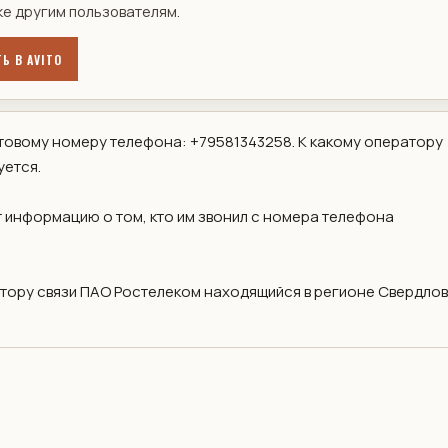
ке другим пользователям.
Ь В AVITO
овому номеру телефона: +79581343258. К какому оператору
уется.
 информацию о том, кто им звонил с номера телефона
ору связи ПАО Ростелеком находящийся в регионе Свердлов