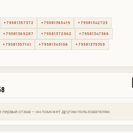
+79581357372
+79581365419
+79581342725
+79581369287
+79581372962
+79581347366
+79581357141
+79581345106
+79581379359
58
е первый отзыв — он поможет другим пользователям.