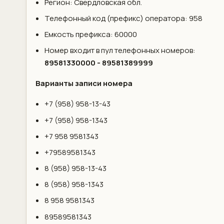
Регион: Свердловская обл.
Телефонный код (префикс) оператора: 958
Емкость префикса: 60000
Номер входит в пул телефонных номеров:
89581330000 - 89581389999
Варианты записи номера
+7 (958) 958-13-43
+7 (958) 958-1343
+7 958 9581343
+79589581343
8 (958) 958-13-43
8 (958) 958-1343
8 958 9581343
89589581343