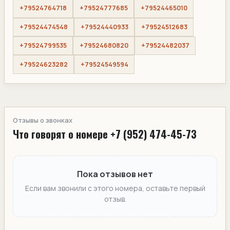
+79524764718
+79524777685
+79524465010
+79524474548
+79524440933
+79524512683
+79524799535
+79524680820
+79524482037
+79524623282
+79524549594
Отзывы о звонках
Что говорят о номере +7 (952) 474-45-73
Пока отзывов нет
Если вам звонили с этого номера, оставьте первый
отзыв.