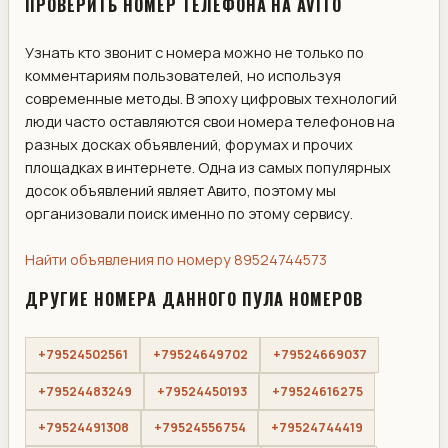
ПРОВЕРИТЬ НОМЕР ТЕЛЕФОНА НА AVITO
Узнать кто звонит с номера можно не только по
комментариям пользователей, но используя
современные методы. В эпоху цифровых технологий
люди часто оставляются свои номера телефонов на
разных досках объявлений, форумах и прочих
площадках в интернете. Одна из самых популярных
досок объявлений являет Авито, поэтому мы
организовали поиск именно по этому сервису.
Найти объявления по номеру 89524744573
ДРУГИЕ НОМЕРА ДАННОГО ПУЛА НОМЕРОВ
+79524502561
+79524649702
+79524669037
+79524483249
+79524450193
+79524616275
+79524491308
+79524556754
+79524744419