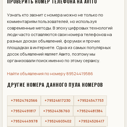
ПРОВЕРИТЬ НОМЕР ТЕЛЕФОНА НА AVITO
Узнать кто звонит с номера можно не только по
комментариям пользователей, но используя
современные методы. В эпоху цифровых технологий
люди часто оставляются свои номера телефонов на
разных досках объявлений, форумах и прочих
площадках в интернете. Одна из самых популярных
досок объявлений являет Авито, поэтому мы
организовали поиск именно по этому сервису.
Найти объявления по номеру 89524419586
ДРУГИЕ НОМЕРА ДАННОГО ПУЛА НОМЕРОВ
+79524762566
+79524617230
+79524547753
+79524491817
+79524436760
+79524481384
+79524449978
+79524603402
+79524526417