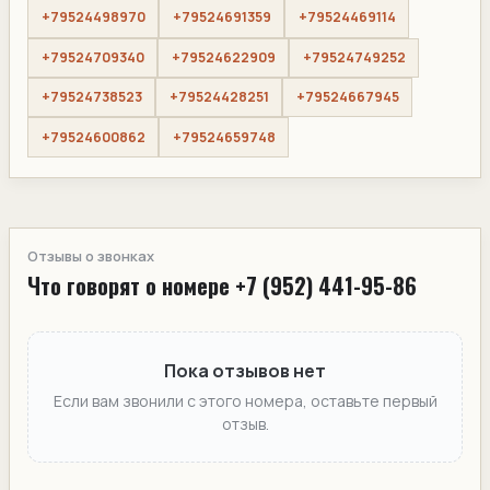
+79524498970
+79524691359
+79524469114
+79524709340
+79524622909
+79524749252
+79524738523
+79524428251
+79524667945
+79524600862
+79524659748
Отзывы о звонках
Что говорят о номере +7 (952) 441-95-86
Пока отзывов нет
Если вам звонили с этого номера, оставьте первый
отзыв.