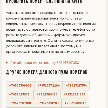
ПРОВЕРИТЬ НОМЕР ТЕЛЕФОНА НА AVITO
Узнать кто звонит с номера можно не только по
комментариям пользователей, но используя
современные методы. В эпоху цифровых технологий
люди часто оставляются свои номера телефонов на
разных досках объявлений, форумах и прочих
площадках в интернете. Одна из самых популярных
досок объявлений являет Авито, поэтому мы
организовали поиск именно по этому сервису.
Найти объявления по номеру 89523397030
ДРУГИЕ НОМЕРА ДАННОГО ПУЛА НОМЕРОВ
+79523309952
+79523372294
+79523217154
+79523230321
+79523165158
+79523221739
+79523287801
+79523391283
+79523180843