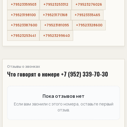
+79523359503
+79523253312
+79523276026
+79523198100
+79523171368
+79523335465
+79523387600
+79523181095
+79523328600
+79523253441
+79523299640
Отзывы о звонках
Что говорят о номере +7 (952) 339-70-30
Пока отзывов нет
Если вам звонили с этого номера, оставьте первый
отзыв.