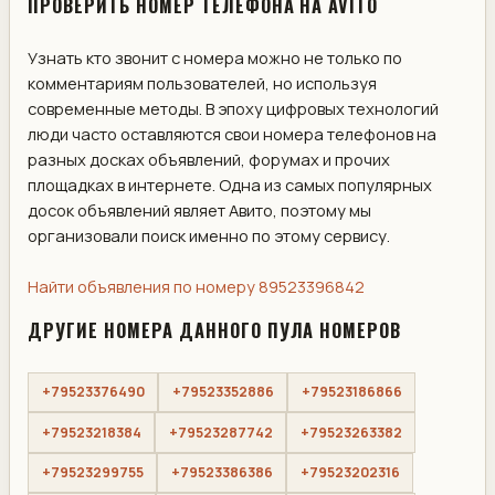
ПРОВЕРИТЬ НОМЕР ТЕЛЕФОНА НА AVITO
Узнать кто звонит с номера можно не только по
комментариям пользователей, но используя
современные методы. В эпоху цифровых технологий
люди часто оставляются свои номера телефонов на
разных досках объявлений, форумах и прочих
площадках в интернете. Одна из самых популярных
досок объявлений являет Авито, поэтому мы
организовали поиск именно по этому сервису.
Найти объявления по номеру 89523396842
ДРУГИЕ НОМЕРА ДАННОГО ПУЛА НОМЕРОВ
+79523376490
+79523352886
+79523186866
+79523218384
+79523287742
+79523263382
+79523299755
+79523386386
+79523202316