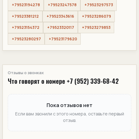
+79523194278
+79523247578
+79523297573
+79523381212
+79523343616
+79523286079
+79523154372
+79523320117
+79523279853
+79523280297
+79523179620
Отзывы о звонках
Что говорят о номере +7 (952) 339-68-42
Пока отзывов нет
Если вам звонили с этого номера, оставьте первый
отзыв.