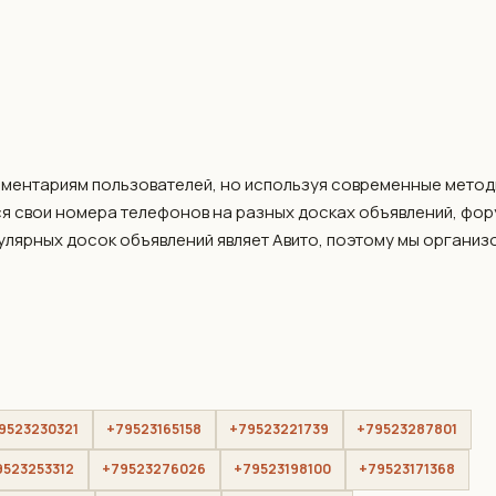
мментариям пользователей, но используя современные метод
я свои номера телефонов на разных досках объявлений, фо
пулярных досок объявлений являет Авито, поэтому мы организ
9523230321
+79523165158
+79523221739
+79523287801
9523253312
+79523276026
+79523198100
+79523171368