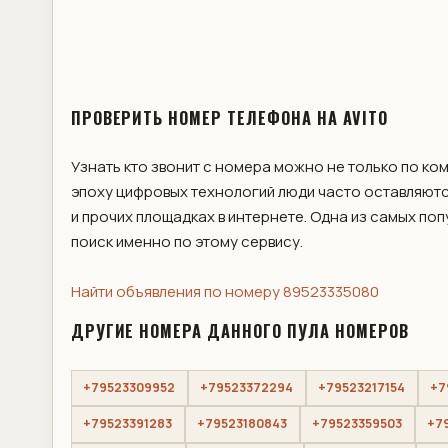
ПРОВЕРИТЬ НОМЕР ТЕЛЕФОНА НА AVITO
Узнать кто звонит с номера можно не только по ко
эпоху цифровых технологий люди часто оставляютс
и прочих площадках в интернете. Одна из самых по
поиск именно по этому сервису.
Найти объявления по номеру 89523335080
ДРУГИЕ НОМЕРА ДАННОГО ПУЛА НОМЕРОВ
+79523309952
+79523372294
+79523217154
+7
+79523391283
+79523180843
+79523359503
+7