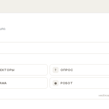
шло.
ЛЕКТОРЫ
ОПРОС
?
АМА
РОБОТ
◉
необяз