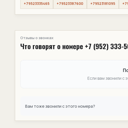
+79523335465
+79523387600
+79523181095
+7
Отзывы о звонках
Что говорят о номере +7 (952) 333-
П
Если вам звонили с 
Вам тоже звонили с этого номера?