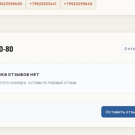
9523328600
+79523253441
+79523299640
50-80
0 от
ока отзывов нет
этого номера, оставьте первый отзыв.
Оставить отз