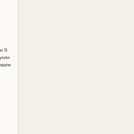
ы. В
румах
овали