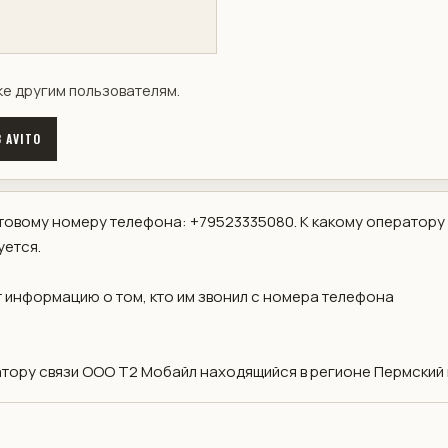
ке другим пользователям.
 AVITO
овому номеру телефона: +79523335080. К какому оператору
уется.
 информацию о том, кто им звонил с номера телефона
ору связи ООО Т2 Мобайл находящийся в регионе Пермский 