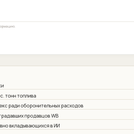
формацию.
ки
с. тонн топлива
екс ради оборонительных расходов
страдавших продавцов WB
ивно вкладывающихся в ИИ