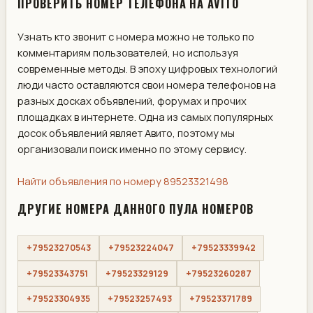
ПРОВЕРИТЬ НОМЕР ТЕЛЕФОНА НА AVITO
Узнать кто звонит с номера можно не только по
комментариям пользователей, но используя
современные методы. В эпоху цифровых технологий
люди часто оставляются свои номера телефонов на
разных досках объявлений, форумах и прочих
площадках в интернете. Одна из самых популярных
досок объявлений являет Авито, поэтому мы
организовали поиск именно по этому сервису.
Найти объявления по номеру 89523321498
ДРУГИЕ НОМЕРА ДАННОГО ПУЛА НОМЕРОВ
+79523270543
+79523224047
+79523339942
+79523343751
+79523329129
+79523260287
+79523304935
+79523257493
+79523371789