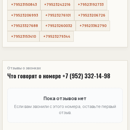
+79523150843
+79523242216
+79523192733
+79523206993
+79523276101
+79523206726
+79523327688
+79523260032
+79523362790
+79523153410
+79523279344
Отзывы о звонках
Что говорят о номере +7 (952) 332-14-98
Пока отзывов нет
Если вам звонили с этого номера, оставьте первый
отзыв.