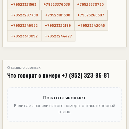
+79523321563
+79523376038
+79523370730
+79523297780
+79523181398
+79523266307
+79523246852
+79523322199
+79523242045
+79523348092
+79523244427
Отзывы о звонках
Что говорят о номере +7 (952) 323-96-81
Пока отзывов нет
Если вам звонили с этого номера, оставьте первый
отзыв.