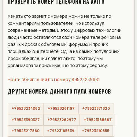
ПРОВЕРИТЬ НОМЕР ТЕЛЕФОНА НА AVITO
Узнать кто звонит с номера можно не только по
комментариям пользователей, но используя
современные методы. В эпоху цифровых технологий
люди часто оставляются свои номера телефонов на
разных досках объявлений, форумах и прочих
площадках в интернете. Одна из самых популярных
досок объявлений являет Авито, поэтому мы
организовали поиск именно по этому сервису.
Найти объявления по номеру 89523239681
ДРУГИЕ НОМЕРА ДАННОГО ПУЛА НОМЕРОВ
+79523234062
+79523261197
+79523371820
+79523390327
+79523262977
+79523168667
+79523217860
+79523165639
+79523210855