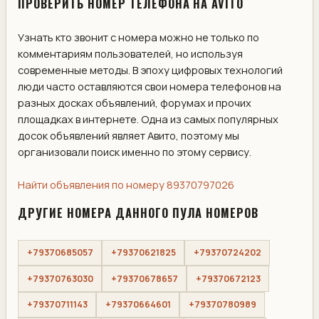
ПРОВЕРИТЬ НОМЕР ТЕЛЕФОНА НА AVITO
Узнать кто звонит с номера можно не только по
комментариям пользователей, но используя
современные методы. В эпоху цифровых технологий
люди часто оставляются свои номера телефонов на
разных досках объявлений, форумах и прочих
площадках в интернете. Одна из самых популярных
досок объявлений являет Авито, поэтому мы
организовали поиск именно по этому сервису.
Найти объявления по номеру 89370797026
ДРУГИЕ НОМЕРА ДАННОГО ПУЛА НОМЕРОВ
+79370685057
+79370621825
+79370724202
+79370763030
+79370678657
+79370672123
+79370711143
+79370664601
+79370780989