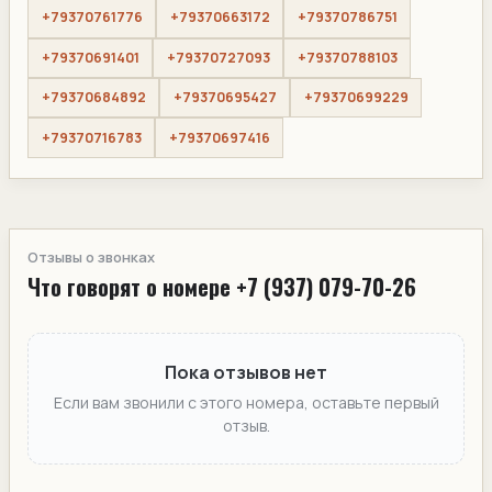
+79370761776
+79370663172
+79370786751
+79370691401
+79370727093
+79370788103
+79370684892
+79370695427
+79370699229
+79370716783
+79370697416
Отзывы о звонках
Что говорят о номере +7 (937) 079-70-26
Пока отзывов нет
Если вам звонили с этого номера, оставьте первый
отзыв.