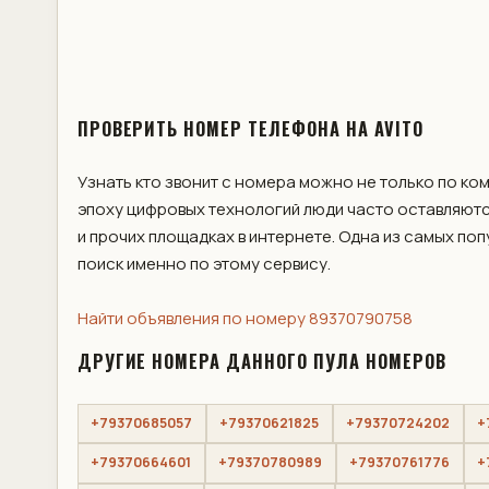
ПРОВЕРИТЬ НОМЕР ТЕЛЕФОНА НА AVITO
Узнать кто звонит с номера можно не только по ко
эпоху цифровых технологий люди часто оставляютс
и прочих площадках в интернете. Одна из самых по
поиск именно по этому сервису.
Найти объявления по номеру 89370790758
ДРУГИЕ НОМЕРА ДАННОГО ПУЛА НОМЕРОВ
+79370685057
+79370621825
+79370724202
+
+79370664601
+79370780989
+79370761776
+