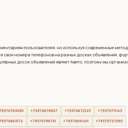
мментариям пользователей, но используя современные метод
я свои номера телефонов на разных досках объявлений, фо
пулярных досок объявлений являет Авито, поэтому мы организ
79370763030
+79370678657
+79370672123
+79370711143
79370663172
+79370786751
+79370691401
+79370727093