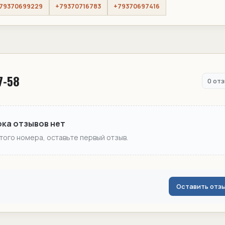
79370699229
+79370716783
+79370697416
7-58
0 от
ока отзывов нет
этого номера, оставьте первый отзыв.
Оставить отз