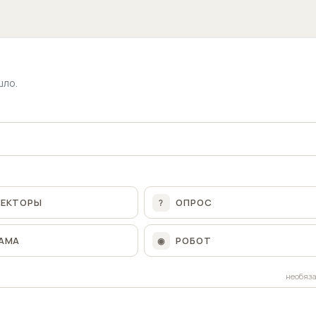
шло.
ЛЕКТОРЫ
ОПРОС
?
АМА
РОБОТ
◉
необяз