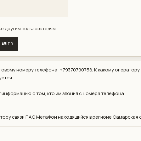
ке другим пользователям.
 AVITO
овому номеру телефона: +79370790758. К какому оператору
уется.
 информацию о том, кто им звонил с номера телефона
ору связи ПАО МегаФон находящийся в регионе Самарская о