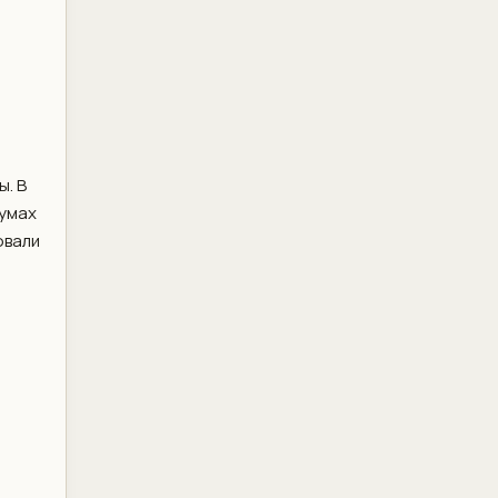
ы. В
румах
овали