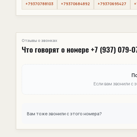
+79370788103
+79370684892
+79370695427
+
Отзывы о звонках
Что говорят о номере +7 (937) 079-0
П
Если вам звонили с 
Вам тоже звонили с этого номера?