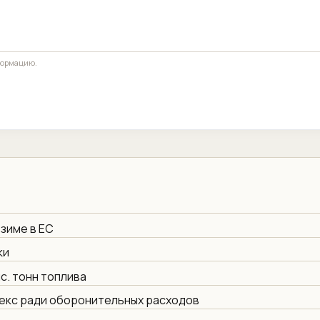
формацию.
 зиме в ЕС
ки
с. тонн топлива
екс ради оборонительных расходов