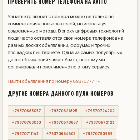
ПРОВЕРИТЬ НОМЕР ТЕЛЕФОНА НА AVITO
Узнать кто звонит с номера можно не только по
комментариям пользователей, но используя
современные методы. В эпоху цифровых технологий
люди часто оставляются свои номера телефонов на
разных досках объявлений, форумах и прочих
площадках в интернете. Одна из самых популярных
досок объявлений являет Авито, поэтому мы
организовали поиск именно по этому сервису.
Найти объявления по номеру 89370777114
ДРУГИЕ НОМЕРА ДАННОГО ПУЛА НОМЕРОВ
+79370685057
+79370621825
+79370724202
+79370763030
+79370678657
+79370672123
+79370711143
+79370664601
+79370780989