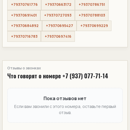
+79370761776
+79370663172
+79370786751
+79370691401
+79370727093
+79370788103
+79370684892
+79370695427
+79370699229
+79370716783
+79370697416
Отзывы о звонках
Что говорят о номере +7 (937) 077-71-14
Пока отзывов нет
Если вам звонили с этого номера, оставьте первый
отзыв.