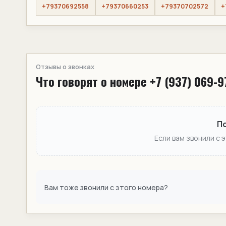
+79370692558
+79370660253
+79370702572
+
Отзывы о звонках
Что говорят о номере +7 (937) 069-9
П
Если вам звонили с 
Вам тоже звонили с этого номера?