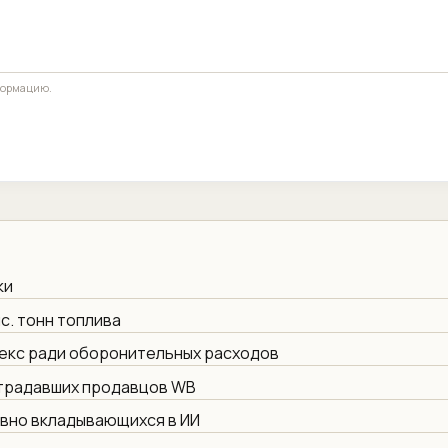
формацию.
ки
с. тонн топлива
екс ради оборонительных расходов
страдавших продавцов WB
ивно вкладывающихся в ИИ