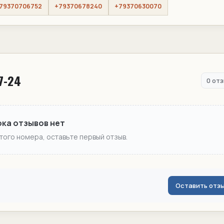
79370706752
+79370678240
+79370630070
7-24
0 от
ока отзывов нет
этого номера, оставьте первый отзыв.
Оставить отз