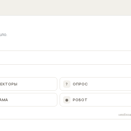
шло.
ЛЕКТОРЫ
ОПРОС
?
АМА
РОБОТ
◉
необяз