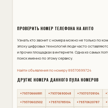
ПРОВЕРИТЬ НОМЕР ТЕЛЕФОНА НА AVITO
Узнать кто звонит с номера можно не только по ко
эпоху цифровых технологий люди часто оставляютс
и прочих площадках в интернете. Одна из самых по
поиск именно по этому сервису.
Найти объявления по номеру 89370699724
ДРУГИЕ НОМЕРА ДАННОГО ПУЛА НОМЕРОВ
+79370666881
+79370690048
+79370709104
+
+79370602502
+79370785104
+79370620787
+