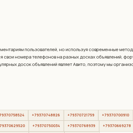
мментариям пользователей, но используя современные метод
я свои номера телефонов на разных досках объявлений, фо
пулярных досок объявлений являет Авито, поэтому мы организ
79370758524
+79370748826
+79370721759
+79370700910
79370629520
+79370750034
+79370768939
+79370669278