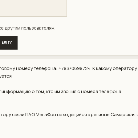
ке другим пользователям.
 AVITO
овому номеру телефона: +79370699724. К какому оператору
уется.
 информацию о том, кто им звонил с номера телефона
ору связи ПАО МегаФон находящийся в регионе Самарская 