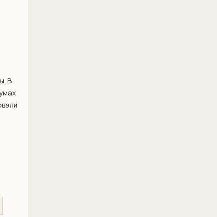
ы. В
румах
овали