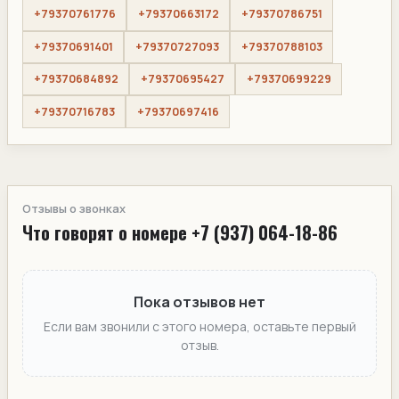
+79370761776
+79370663172
+79370786751
+79370691401
+79370727093
+79370788103
+79370684892
+79370695427
+79370699229
+79370716783
+79370697416
Отзывы о звонках
Что говорят о номере +7 (937) 064-18-86
Пока отзывов нет
Если вам звонили с этого номера, оставьте первый
отзыв.