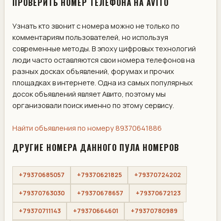
ПРОВЕРИТЬ НОМЕР ТЕЛЕФОНА НА AVITO
Узнать кто звонит с номера можно не только по
комментариям пользователей, но используя
современные методы. В эпоху цифровых технологий
люди часто оставляются свои номера телефонов на
разных досках объявлений, форумах и прочих
площадках в интернете. Одна из самых популярных
досок объявлений являет Авито, поэтому мы
организовали поиск именно по этому сервису.
Найти объявления по номеру 89370641886
ДРУГИЕ НОМЕРА ДАННОГО ПУЛА НОМЕРОВ
+79370685057
+79370621825
+79370724202
+79370763030
+79370678657
+79370672123
+79370711143
+79370664601
+79370780989