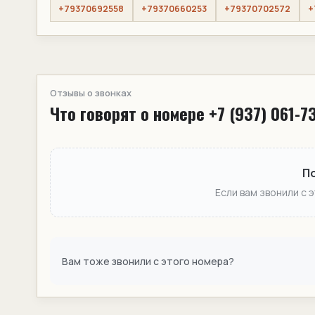
+79370692558
+79370660253
+79370702572
+
Отзывы о звонках
Что говорят о номере +7 (937) 061-7
П
Если вам звонили с 
Вам тоже звонили с этого номера?