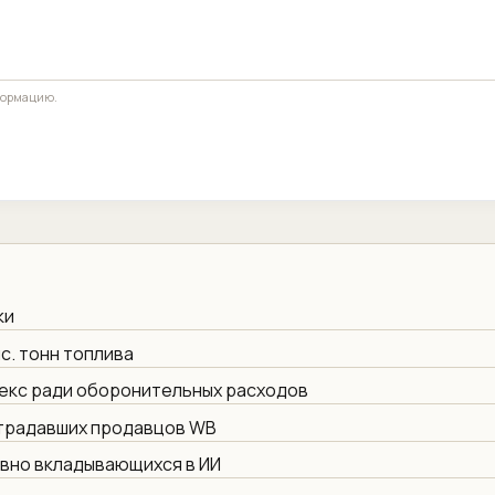
формацию.
ки
с. тонн топлива
екс ради оборонительных расходов
страдавших продавцов WB
ивно вкладывающихся в ИИ