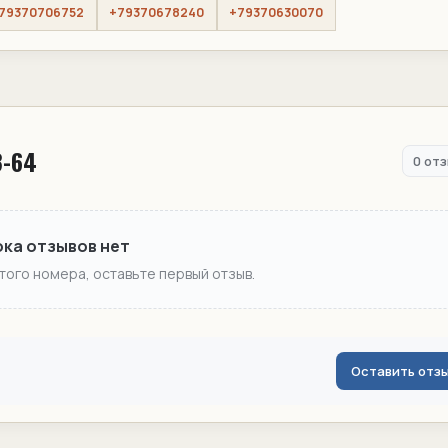
79370706752
+79370678240
+79370630070
3-64
0 от
ока отзывов нет
этого номера, оставьте первый отзыв.
Оставить отз