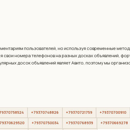
мментариям пользователей, но используя современные метод
я свои номера телефонов на разных досках объявлений, фо
пулярных досок объявлений являет Авито, поэтому мы организ
79370758524
+79370748826
+79370721759
+79370700910
79370629520
+79370750034
+79370768939
+79370669278