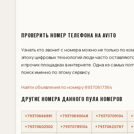
ПРОВЕРИТЬ НОМЕР ТЕЛЕФОНА НА AVITO
Узнать кто звонит с номера можно не только по ко
эпоху цифровых технологий люди часто оставляютс
и прочих площадках в интернете. Одна из самых по
поиск именно по этому сервису.
Найти объявления по номеру 89370617364
ДРУГИЕ НОМЕРА ДАННОГО ПУЛА НОМЕРОВ
+79370666881
+79370690048
+79370709104
+
+79370602502
+79370785104
+79370620787
+