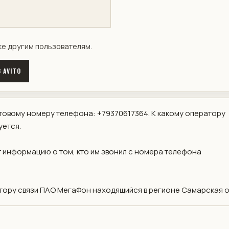
ке другим пользователям.
 AVITO
овому номеру телефона: +79370617364. К какому оператору
уется.
 информацию о том, кто им звонил с номера телефона
ору связи ПАО МегаФон находящийся в регионе Самарская о