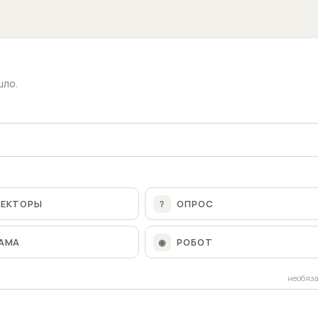
шло.
ЛЕКТОРЫ
ОПРОС
?
АМА
РОБОТ
◉
необяз