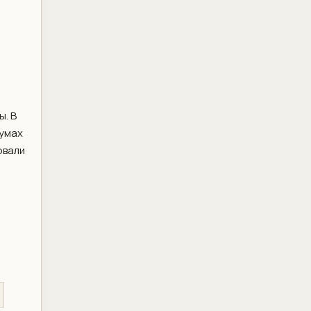
ы. В
румах
овали