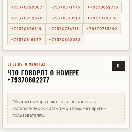
+79370729887
+79370671475
+79370652733
+79370792870
+79370630919
+79370799155
+79370679619
+79370734715
+79370753992
+79370616677
+79370602082
ОТЗЫВЫ О ЗВОНКАХ
0
ЧТО ГОВОРЯТ О НОМЕРЕ
+79370602277
Об этом номере пока никто не рассказал.
Оставьте первый отзыв — он поможет другим
пользователям.