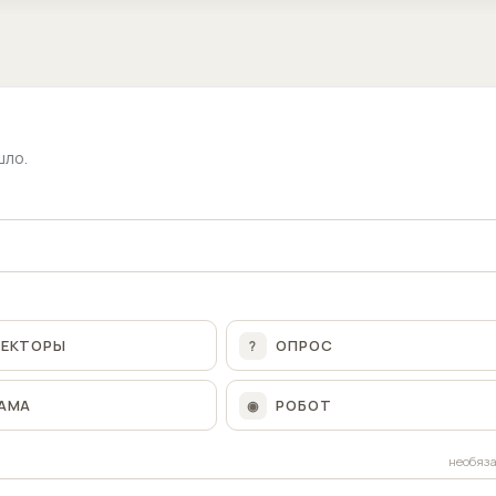
шло.
ЛЕКТОРЫ
ОПРОС
?
АМА
РОБОТ
◉
необяз