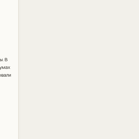
ы. В
румах
овали