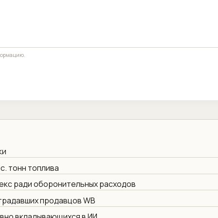
формацию.
ки
с. тонн топлива
екс ради оборонительных расходов
страдавших продавцов WB
ивно вкладывающихся в ИИ