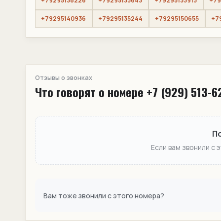
+79295138226
+79295133643
+79295133913
+79
+79295140936
+79295135244
+79295150655
+7
Отзывы о звонках
Что говорят о номере +7 (929) 513-6
П
Если вам звонили с 
Вам тоже звонили с этого номера?