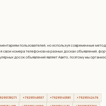
мментариям пользователей, но используя современные метод
я свои номера телефонов на разных досках объявлений, фо
пулярных досок объявлений являет Авито, поэтому мы организ
9295138271
+79295148557
+79295140581
+79295142476