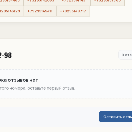
295134488
+79295142099
+79295141451
+79295137766
9295143129
+79295145411
+79295149717
2-98
0 от
ока отзывов нет
этого номера, оставьте первый отзыв.
Оставить отз