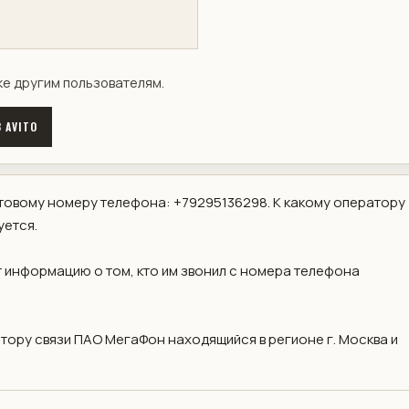
ке другим пользователям.
 AVITO
овому номеру телефона: +79295136298. К какому оператору
уется.
 информацию о том, кто им звонил с номера телефона
ору связи ПАО МегаФон находящийся в регионе г. Москва и