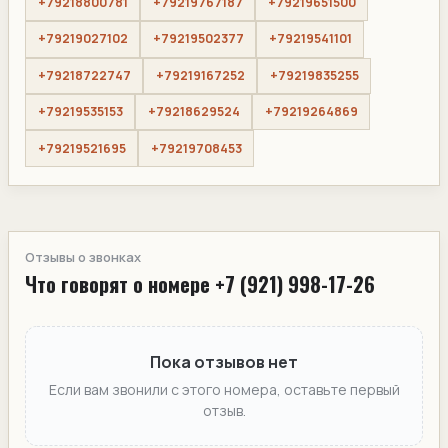
+79218800781
+79219767187
+79219651500
+79219027102
+79219502377
+79219541101
+79218722747
+79219167252
+79219835255
+79219535153
+79218629524
+79219264869
+79219521695
+79219708453
Отзывы о звонках
Что говорят о номере +7 (921) 998-17-26
Пока отзывов нет
Если вам звонили с этого номера, оставьте первый
отзыв.