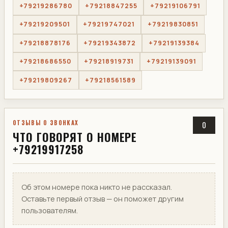
+79219286780
+79218847255
+79219106791
+79219209501
+79219747021
+79219830851
+79218878176
+79219343872
+79219139384
+79218686550
+79218919731
+79219139091
+79219809267
+79218561589
ОТЗЫВЫ О ЗВОНКАХ
0
ЧТО ГОВОРЯТ О НОМЕРЕ
+79219917258
Об этом номере пока никто не рассказал.
Оставьте первый отзыв — он поможет другим
пользователям.