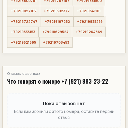
+79218800781
+79219767187
+79219651500
+79219027102
+79219502377
+79219541101
+79218722747
+79219167252
+79219835255
+79219535153
+79218629524
+79219264869
+79219521695
+79219708453
Отзывы о звонках
Что говорят о номере +7 (921) 983-23-22
Пока отзывов нет
Если вам звонили с этого номера, оставьте первый
отзыв.