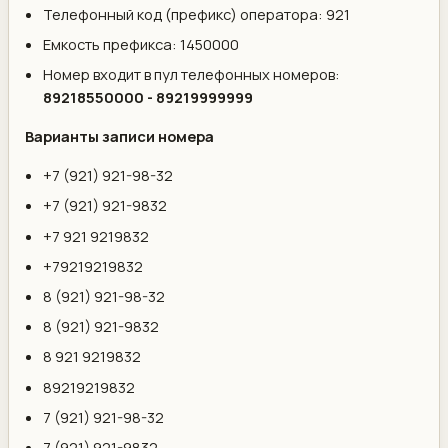
Телефонный код (префикс) оператора: 921
Емкость префикса: 1450000
Номер входит в пул телефонных номеров:
89218550000 - 89219999999
Варианты записи номера
+7 (921) 921-98-32
+7 (921) 921-9832
+7 921 9219832
+79219219832
8 (921) 921-98-32
8 (921) 921-9832
8 921 9219832
89219219832
7 (921) 921-98-32
7 (921) 921-9832