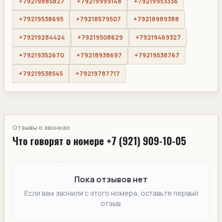
+79219885827
+79219999148
+79219953336
+79219538695
+79218579507
+79218989388
+79219284424
+79219508629
+79219469327
+79219352670
+79218938697
+79219538767
+79219538545
+79219787717
Отзывы о звонках
Что говорят о номере +7 (921) 909-10-05
Пока отзывов нет
Если вам звонили с этого номера, оставьте первый
отзыв.