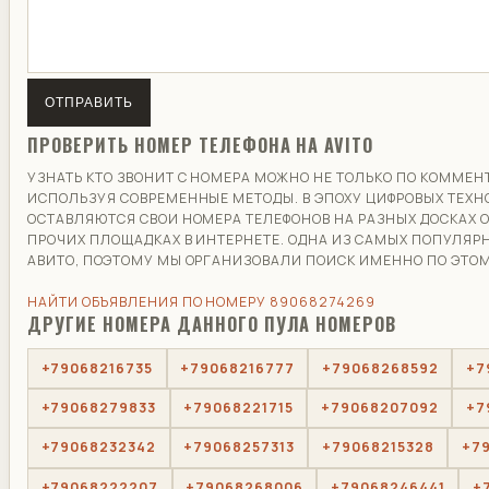
ОТПРАВИТЬ
ПРОВЕРИТЬ НОМЕР ТЕЛЕФОНА НА AVITO
УЗНАТЬ КТО ЗВОНИТ С НОМЕРА МОЖНО НЕ ТОЛЬКО ПО КОММЕН
ИСПОЛЬЗУЯ СОВРЕМЕННЫЕ МЕТОДЫ. В ЭПОХУ ЦИФРОВЫХ ТЕХ
ОСТАВЛЯЮТСЯ СВОИ НОМЕРА ТЕЛЕФОНОВ НА РАЗНЫХ ДОСКАХ 
ПРОЧИХ ПЛОЩАДКАХ В ИНТЕРНЕТЕ. ОДНА ИЗ САМЫХ ПОПУЛЯР
АВИТО, ПОЭТОМУ МЫ ОРГАНИЗОВАЛИ ПОИСК ИМЕННО ПО ЭТОМ
НАЙТИ ОБЪЯВЛЕНИЯ ПО НОМЕРУ 89068274269
ДРУГИЕ НОМЕРА ДАННОГО ПУЛА НОМЕРОВ
+79068216735
+79068216777
+79068268592
+7
+79068279833
+79068221715
+79068207092
+7
+79068232342
+79068257313
+79068215328
+7
+79068222207
+79068268006
+79068246441
+