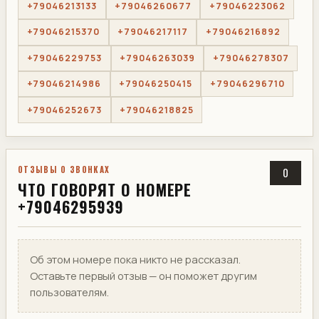
+79046213133
+79046260677
+79046223062
+79046215370
+79046217117
+79046216892
+79046229753
+79046263039
+79046278307
+79046214986
+79046250415
+79046296710
+79046252673
+79046218825
ОТЗЫВЫ О ЗВОНКАХ
0
ЧТО ГОВОРЯТ О НОМЕРЕ
+79046295939
Об этом номере пока никто не рассказал.
Оставьте первый отзыв — он поможет другим
пользователям.