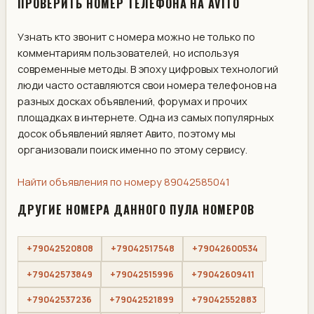
ПРОВЕРИТЬ НОМЕР ТЕЛЕФОНА НА AVITO
Узнать кто звонит с номера можно не только по
комментариям пользователей, но используя
современные методы. В эпоху цифровых технологий
люди часто оставляются свои номера телефонов на
разных досках объявлений, форумах и прочих
площадках в интернете. Одна из самых популярных
досок объявлений являет Авито, поэтому мы
организовали поиск именно по этому сервису.
Найти объявления по номеру 89042585041
ДРУГИЕ НОМЕРА ДАННОГО ПУЛА НОМЕРОВ
+79042520808
+79042517548
+79042600534
+79042573849
+79042515996
+79042609411
+79042537236
+79042521899
+79042552883