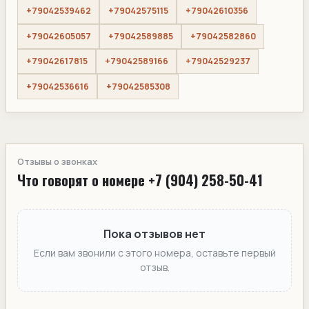
+79042539462
+79042575115
+79042610356
+79042605057
+79042589885
+79042582860
+79042617815
+79042589166
+79042529237
+79042536616
+79042585308
Отзывы о звонках
Что говорят о номере +7 (904) 258-50-41
Пока отзывов нет
Если вам звонили с этого номера, оставьте первый
отзыв.