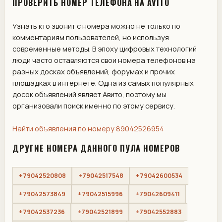
ПРОВЕРИТЬ НОМЕР ТЕЛЕФОНА НА AVITO
Узнать кто звонит с номера можно не только по
комментариям пользователей, но используя
современные методы. В эпоху цифровых технологий
люди часто оставляются свои номера телефонов на
разных досках объявлений, форумах и прочих
площадках в интернете. Одна из самых популярных
досок объявлений являет Авито, поэтому мы
организовали поиск именно по этому сервису.
Найти объявления по номеру 89042526954
ДРУГИЕ НОМЕРА ДАННОГО ПУЛА НОМЕРОВ
+79042520808
+79042517548
+79042600534
+79042573849
+79042515996
+79042609411
+79042537236
+79042521899
+79042552883