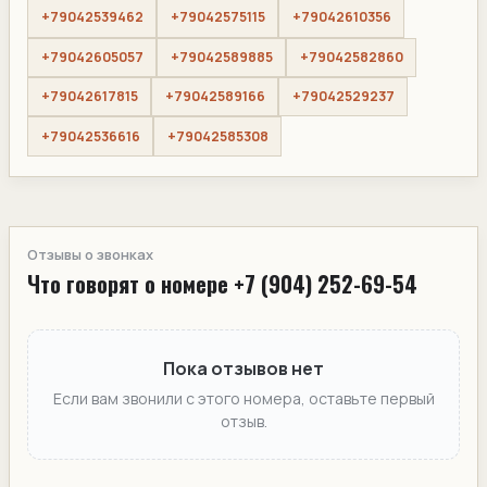
+79042539462
+79042575115
+79042610356
+79042605057
+79042589885
+79042582860
+79042617815
+79042589166
+79042529237
+79042536616
+79042585308
Отзывы о звонках
Что говорят о номере +7 (904) 252-69-54
Пока отзывов нет
Если вам звонили с этого номера, оставьте первый
отзыв.