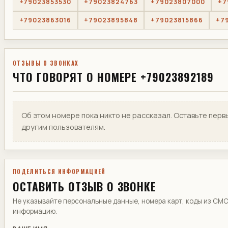
+79023853530
+79023824763
+79023807000
+7
+79023863016
+79023895848
+79023815866
+7
ОТЗЫВЫ О ЗВОНКАХ
ЧТО ГОВОРЯТ О НОМЕРЕ +79023892189
Об этом номере пока никто не рассказал. Оставьте перв
другим пользователям.
ПОДЕЛИТЬСЯ ИНФОРМАЦИЕЙ
ОСТАВИТЬ ОТЗЫВ О ЗВОНКЕ
Не указывайте персональные данные, номера карт, коды из СМ
информацию.