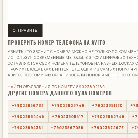
ОТПРАВИТЬ
ПРОВЕРИТЬ НОМЕР ТЕЛЕФОНА НА AVITO
УЗНАТЬ КТО ЗВОНИТ С НОМЕРА МОЖНО НЕ ТОЛЬКО ПО КОММЕН
ИСПОЛЬЗУЯ СОВРЕМЕННЫЕ МЕТОДЫ. В ЭПОХУ ЦИФРОВЫХ ТЕХ
ОСТАВЛЯЮТСЯ СВОИ НОМЕРА ТЕЛЕФОНОВ НА РАЗНЫХ ДОСКАХ 
ПРОЧИХ ПЛОЩАДКАХ В ИНТЕРНЕТЕ. ОДНА ИЗ САМЫХ ПОПУЛЯР
АВИТО, ПОЭТОМУ МЫ ОРГАНИЗОВАЛИ ПОИСК ИМЕННО ПО ЭТОМ
НАЙТИ ОБЪЯВЛЕНИЯ ПО НОМЕРУ 89023892189
ДРУГИЕ НОМЕРА ДАННОГО ПУЛА НОМЕРОВ
+79023856783
+79023828749
+79023851130
+7
+79023884446
+79023805417
+79023862749
+7
+79023894361
+79023867058
+79023872673
+7