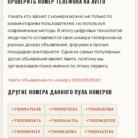
ПРОВЕРИТЬ НОМЕР ТЕЛЕФОНА НА AVITO
Узнать кто звонит с номера можно не только по
комментариям пользователей, но используя
современные методы. В эпоху цифровых технологий
люди часто оставляются свои номера телефонов на
разных досках объявлений, форумах и прочих
площадках в интернете. Одна из самых популярных
досок объявлений являет Авито, поэтому мы
организовали поиск именно по этому сервису.
Найти объявления по номеру 89009508061
ДРУГИЕ НОМЕРА ДАННОГО ПУЛА НОМЕРОВ
+79009475496
+79009575022
+79009461366
+79009582674
+79009446704
+79009620703
+79009569123
+79009626364
+79009463765