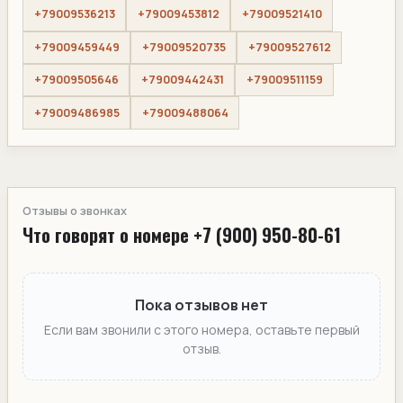
+79009536213
+79009453812
+79009521410
+79009459449
+79009520735
+79009527612
+79009505646
+79009442431
+79009511159
+79009486985
+79009488064
Отзывы о звонках
Что говорят о номере +7 (900) 950-80-61
Пока отзывов нет
Если вам звонили с этого номера, оставьте первый
отзыв.