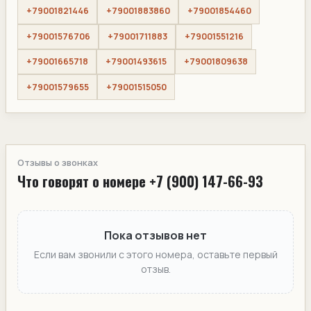
+79001821446
+79001883860
+79001854460
+79001576706
+79001711883
+79001551216
+79001665718
+79001493615
+79001809638
+79001579655
+79001515050
Отзывы о звонках
Что говорят о номере +7 (900) 147-66-93
Пока отзывов нет
Если вам звонили с этого номера, оставьте первый
отзыв.