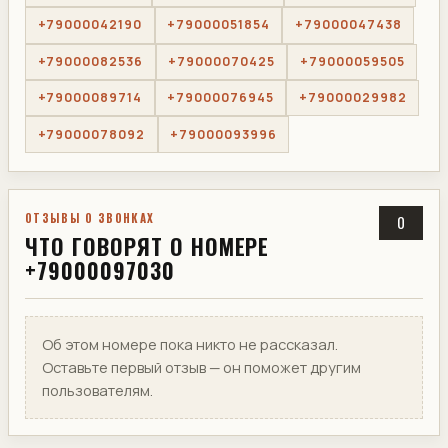
+79000042190
+79000051854
+79000047438
+79000082536
+79000070425
+79000059505
+79000089714
+79000076945
+79000029982
+79000078092
+79000093996
ОТЗЫВЫ О ЗВОНКАХ
0
ЧТО ГОВОРЯТ О НОМЕРЕ
+79000097030
Об этом номере пока никто не рассказал.
Оставьте первый отзыв — он поможет другим
пользователям.