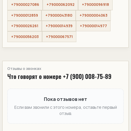
+79000027086
+79000062092
+79000096918
+79000012859
+79000043180
+79000004063
+79000026261
+79000014939
+79000014977
+79000056203
+79000067571
Отзывы о звонках
Что говорят о номере +7 (900) 008-75-89
Пока отзывов нет
Если вам звонили с этого номера, оставьте первый
отзыв.